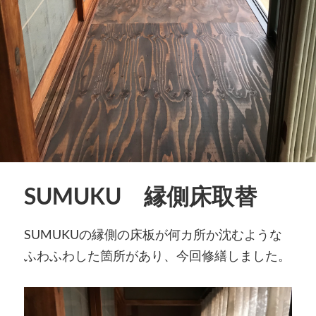
SUMUKU 縁側床取替
SUMUKUの縁側の床板が何カ所か沈むような
ふわふわした箇所があり、今回修繕しました。