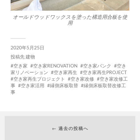
オールドウッドワックスを塗った
構造用合板
を使
用
2020年5月25日
投稿先
建物
空き家
空き家RENOVATION
空き家バンク
空き
家リノベーション
空き家再生
空き家再生PROJECT
空き家再生プロジェクト
空き家改修
空き家改修工
事
空き家活用
縁側床板取替
縁側床板取替改修工
事
← 過去の投稿へ